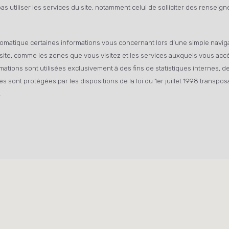
s utiliser les services du site, notamment celui de solliciter des renseign
omatique certaines informations vous concernant lors d’une simple navigat
e site, comme les zones que vous visitez et les services auxquels vous accé
mations sont utilisées exclusivement à des fins de statistiques internes, d
ont protégées par les dispositions de la loi du 1er juillet 1998 transposan
.