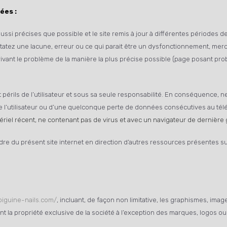
ées :
ssi précises que possible et le site remis à jour à différentes périodes d
atez une lacune, erreur ou ce qui parait être un dysfonctionnement, merci d
ivant le problème de la manière la plus précise possible (page posant pro
 périls de l’utilisateur et sous sa seule responsabilité. En conséquence, 
 l’utilisateur ou d’une quelconque perte de données consécutives au té
tériel récent, ne contenant pas de virus et avec un navigateur de dernière
dre du présent site internet en direction d’autres ressources présentes su
/biguine-nails.com/
, incluant, de façon non limitative, les graphismes, imag
ont la propriété exclusive de la société à l’exception des marques, logos 