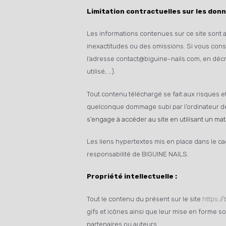
Limitation contractuelles sur les donn
Les informations contenues sur ce site sont au
inexactitudes ou des omissions. Si vous const
l’adresse contact@biguine-nails.com, en décr
utilisé, …).
Tout contenu téléchargé se fait aux risques et
quelconque dommage subi par l’ordinateur de
s’engage à accéder au site en utilisant un ma
Les liens hypertextes mis en place dans le ca
responsabilité de BIGUINE NAILS.
Propriété intellectuelle :
Tout le contenu du présent sur le site
https:/
gifs et icônes ainsi que leur mise en forme s
partenaires ou auteurs.