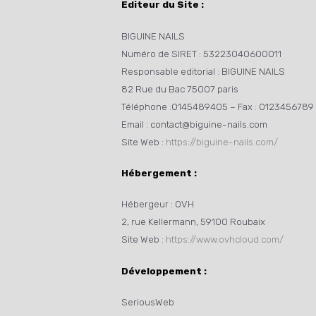
Editeur du Site :
BIGUINE NAILS
Numéro de SIRET : 53223040600011
Responsable editorial : BIGUINE NAILS
82 Rue du Bac 75007 paris
Téléphone :0145489405 – Fax : 0123456789
Email : contact@biguine-nails.com
Site Web :
https://biguine-nails.com/
Hébergement :
Hébergeur : OVH
2, rue Kellermann, 59100 Roubaix
Site Web :
https://www.ovhcloud.com/
Développement
:
SeriousWeb