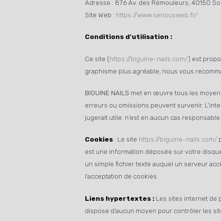
Adresse : 876 Av. des Rémouleurs, 40150 S
Site Web :
https://www.seriousweb.fr/
Conditions d’utilisation :
Ce site (
https://biguine-nails.com/
) est propo
graphisme plus agréable, nous vous recomman
BIGUINE NAILS
met en œuvre tous les moyens d
erreurs ou omissions peuvent survenir. L’inter
jugerait utile. n’est en aucun cas responsable 
Cookies
: Le site
https://biguine-nails.com/
p
est une information déposée sur votre disque 
un simple fichier texte auquel un serveur acc
l’acceptation de cookies.
Liens hypertextes :
Les sites internet de 
dispose d’aucun moyen pour contrôler les sites