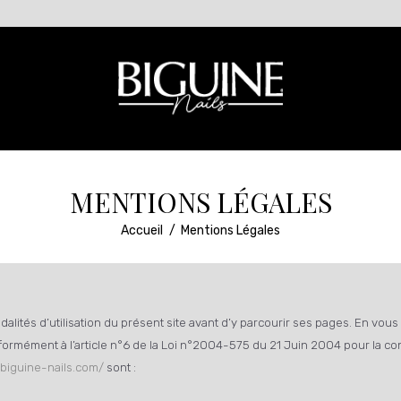
ACCUEIL
A PROPOS
NOS SERVICES
NOUS TROUVER
NOS TARIFS
MENTIONS LÉGALES
CONTACT
Accueil
Mentions Légales
odalités d’utilisation du présent site avant d’y parcourir ses pages. En vo
formément à l’article n°6 de la Loi n°2004-575 du 21 Juin 2004 pour la c
/biguine-nails.com/
sont :