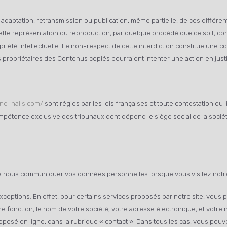
, adaptation, retransmission ou publication, même partielle, de ces différe
Cette représentation ou reproduction, par quelque procédé que ce soit, co
opriété intellectuelle. Le non-respect de cette interdiction constitue une 
es propriétaires des Contenus copiés pourraient intenter une action en just
ine-nails.com/
sont régies par les lois françaises et toute contestation ou li
ompétence exclusive des tribunaux dont dépend le siège social de la socié
e nous communiquer vos données personnelles lorsque vous visitez notre
xceptions. En effet, pour certains services proposés par notre site, vo
re fonction, le nom de votre société, votre adresse électronique, et votre
oposé en ligne, dans la rubrique « contact ». Dans tous les cas, vous pou