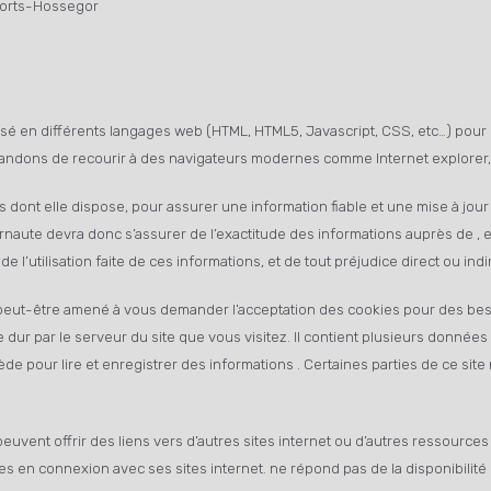
oorts-Hossegor
sé en différents langages web (HTML, HTML5, Javascript, CSS, etc…) pour un
dons de recourir à des navigateurs modernes comme Internet explorer, S
ont elle dispose, pour assurer une information fiable et une mise à jour f
naute devra donc s’assurer de l’exactitude des informations auprès de , et 
de l’utilisation faite de ces informations, et de tout préjudice direct ou in
eut-être amené à vous demander l’acceptation des cookies pour des besoi
dur par le serveur du site que vous visitez. Il contient plusieurs données
ède pour lire et enregistrer des informations . Certaines parties de ce sit
peuvent offrir des liens vers d’autres sites internet ou d’autres ressource
 en connexion avec ses sites internet. ne répond pas de la disponibilité d