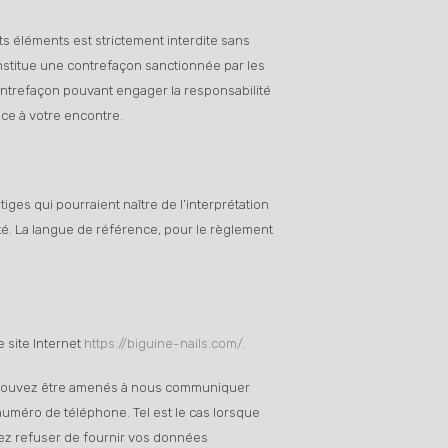
nts éléments est strictement interdite sans
nstitue une contrefaçon sanctionnée par les
contrefaçon pouvant engager la responsabilité
ice à votre encontre.
tiges qui pourraient naître de l’interprétation
té. La langue de référence, pour le règlement
 site Internet
https://biguine-nails.com/
.
us pouvez être amenés à nous communiquer
 numéro de téléphone. Tel est le cas lorsque
vez refuser de fournir vos données