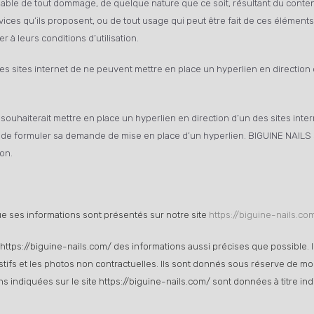
nsable de tout dommage, de quelque nature que ce soit, résultant du conte
ces qu’ils proposent, ou de tout usage qui peut être fait de ces éléments. 
r à leurs conditions d’utilisation.
 des sites internet de ne peuvent mettre en place un hyperlien en direction 
 souhaiterait mettre en place un hyperlien en direction d’un des sites inter
in de formuler sa demande de mise en place d’un hyperlien. BIGUINE NAILS 
ion.
que ses informations sont présentés sur notre site
https://biguine-nails.co
 https://biguine-nails.com/ des informations aussi précises que possible. 
ifs et les photos non contractuelles. Ils sont donnés sous réserve de mo
ons indiquées sur le site https://biguine-nails.com/
sont données à titre ind